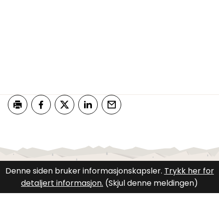
Skriv ut
Del på Facebook
Del på Twitter
Del på LinkedIn
Tips en venn
Denne siden bruker informasjonskapsler.
Trykk her for
detaljert informasjon.
(Skjul denne meldingen)