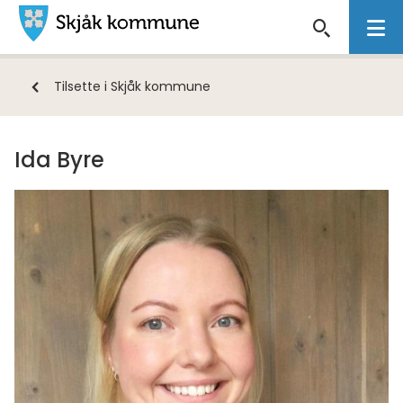
Skjåk
kommune
Du
Tilsette i Skjåk kommune
er
her:
Ida Byre