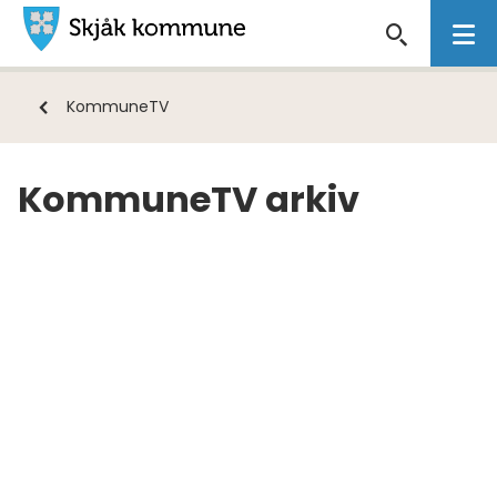
Skjåk
kommune
Du
KommuneTV
er
her:
KommuneTV arkiv