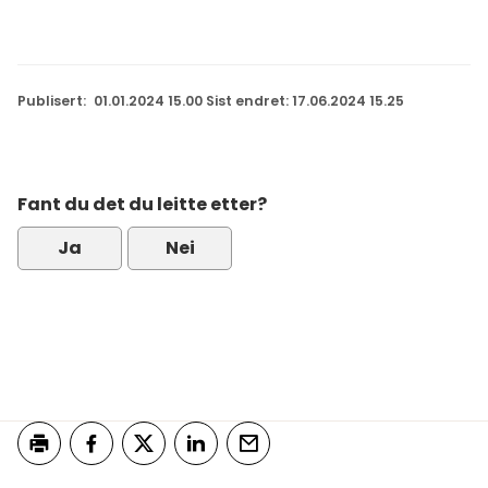
Publisert
01.01.2024 15.00
Sist endret
17.06.2024 15.25
Fant du det du leitte etter?
Ja
Nei
Skriv ut
Del på Facebook
Del på Twitter
Del på LinkedIn
Tips en venn