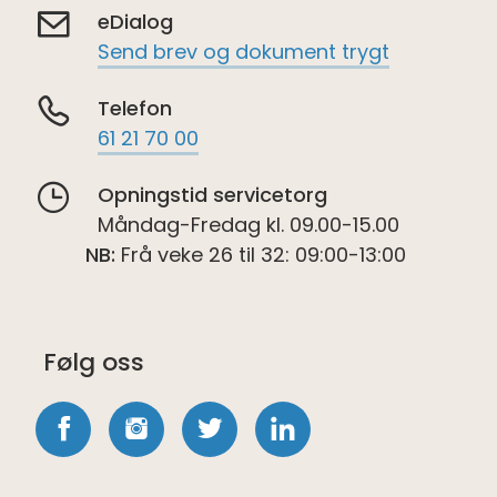
eDialog
Send brev og dokument trygt
Telefon
61 21 70 00
Opningstid servicetorg
Måndag-Fredag kl. 09.00-15.00
NB:
Frå veke 26 til 32: 09:00-13:00
Følg oss
Følg
Følg
Følg
Følg