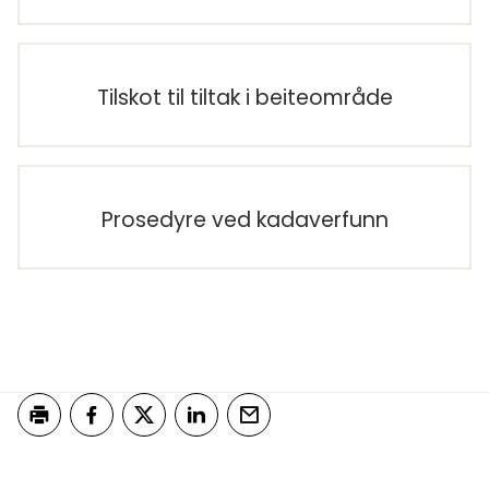
Tilskot til tiltak i beiteområde
Prosedyre ved kadaverfunn
Skriv ut
Del på Facebook
Del på Twitter
Del på LinkedIn
Tips en venn