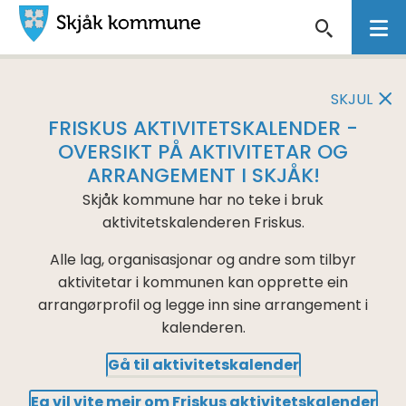
Skjåk
VIKTIG
kommune
MELDING
SKJUL
FRISKUS AKTIVITETSKALENDER -
OVERSIKT PÅ AKTIVITETAR OG
ARRANGEMENT I SKJÅK!
Skjåk kommune har no teke i bruk
aktivitetskalenderen Friskus.
Alle lag, organisasjonar og andre som tilbyr
aktivitetar i kommunen kan opprette ein
arrangørprofil og legge inn sine arrangement i
kalenderen.
Gå til aktivitetskalender
Eg vil vite meir om Friskus aktivitetskalender