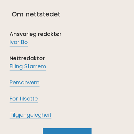
oss
oss
oss
oss
på
på
på
på
Om nettstedet
Facebook
Instagram
twitter
LinkedIn
Ansvarleg redaktør
Ivar Bø
Nettredaktør
Elling Starrem
Personvern
For tilsette
Tilgjengelegheit