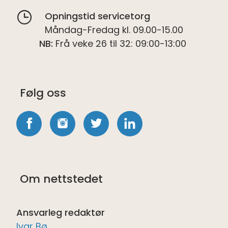
Opningstid servicetorg
Måndag-Fredag kl. 09.00-15.00
NB:
Frå veke 26 til 32: 09:00-13:00
Følg oss
Følg
Følg
Følg
Følg
oss
oss
oss
oss
på
på
på
på
Om nettstedet
Facebook
Instagram
twitter
LinkedIn
Ansvarleg redaktør
Ivar Bø