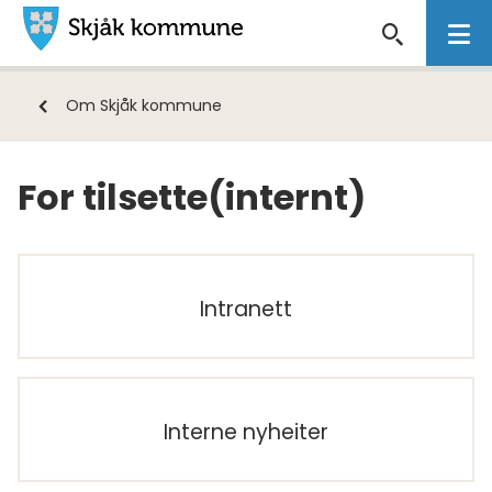
Skjåk
kommune
Du
Om Skjåk kommune
er
her:
For tilsette(internt)
Intranett
Interne nyheiter