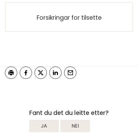
Forsikringar for tilsette
Skriv ut
Del på Facebook
Del på Twitter
Del på LinkedIn
Tips en venn
Fant du det du leitte etter?
JA
NEI