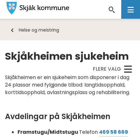
Skjåk
kommune
Du
Helse og meistring
er
her:
Skjåkheimen sjukeheim
FLERE VALG
Skjåkheimen er ein sjukeheim som disponerer i dag
24 plassar med fylgjande tilbod: langtidsopphald,
korttidsopphald, avlastningsplass og rehabilitering.
Avdelingar på Skjåkheimen
Framstugu/Midtstugu
Telefon
469 58 669