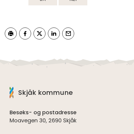
Skriv ut
Del på Facebook
Del på Twitter
Del på LinkedIn
Tips en venn
Skjåk kommune
Besøks- og postadresse
Moavegen 30, 2690 Skjåk