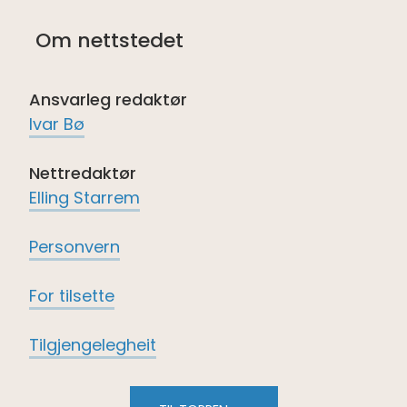
på
på
på
på
Om nettstedet
Facebook
Instagram
twitter
LinkedIn
Ansvarleg redaktør
Ivar Bø
Nettredaktør
Elling Starrem
Personvern
For tilsette
Tilgjengelegheit