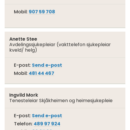
Mobil
907 59 708
Anette Stee
Avdelingssjukepleiar (vakttelefon sjukepleiar
kveld/ helg)
Til
E-post
Send e-post
Anette
Mobil
481 44 467
Stee
Ingvild Mork
Tenesteleiar Skjåkheimen og heimesjukepleie
Til
E-post
Send e-post
Ingvild
Telefon
489 97 924
Mork