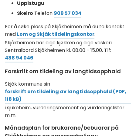
Uppistugu
Skeiro
Telefon
909 57 034
For å søke plass på Skjåkheimen må du ta kontakt
med
Lom og Skjåk tildelingskontor
.
Skjåkheimen har eige kjøkken og eige vaskeri.
Sentralbord Skjåkheimen kl. 08.00 - 15.00. Tlf:
488 94 046
Forskrift om tildeling av langtidsopphald
Skjåk kommune sin
forskrift om tildeling av langtidsopphald
(PDF,
118 kB)
i sjukeheim, vurderingsmoment og vurderingslister
m.m.
Månadsplan for brukarane/bebuarar på
Skjåkheimen og omsorgsboligar: