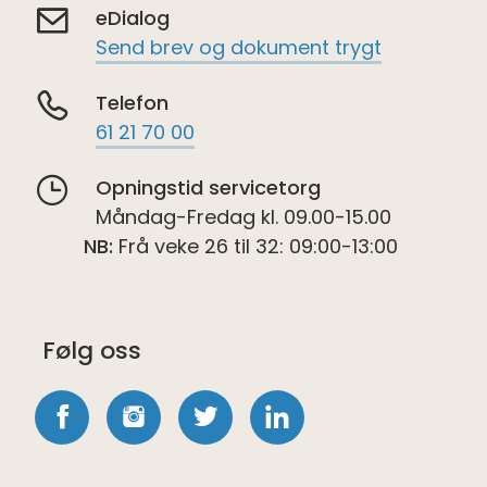
eDialog
Send brev og dokument trygt
Telefon
61 21 70 00
Opningstid servicetorg
Måndag-Fredag kl. 09.00-15.00
NB:
Frå veke 26 til 32: 09:00-13:00
Følg oss
Følg
Følg
Følg
Følg
oss
oss
oss
oss