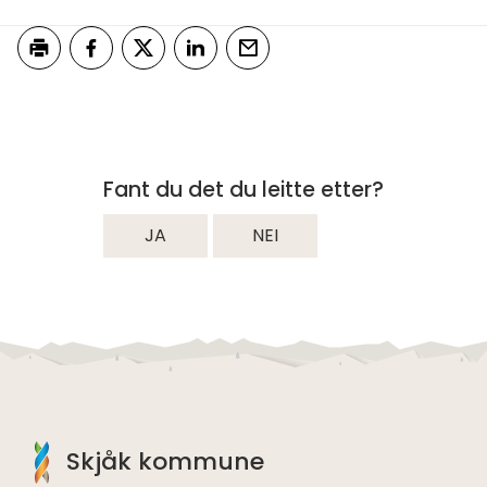
Skriv ut
Del på Facebook
Del på Twitter
Del på LinkedIn
Tips en venn
Fant du det du leitte etter?
JA
NEI
Skjåk kommune