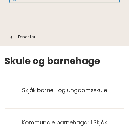
Du
Tenester
er
her:
Skule og barnehage
Skjåk barne- og ungdomsskule
Kommunale barnehagar i Skjåk