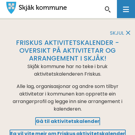
Skjåk
VIKTIG
kommune
MELDING
SKJUL
FRISKUS AKTIVITETSKALENDER -
OVERSIKT PÅ AKTIVITETAR OG
ARRANGEMENT I SKJÅK!
Skjåk kommune har no teke i bruk
aktivitetskalenderen Friskus.
Alle lag, organisasjonar og andre som tilbyr
aktivitetar i kommunen kan opprette ein
arrangørprofil og legge inn sine arrangement i
kalenderen.
Gå til aktivitetskalender
Eg vil vite meir om Friskus aktivitetskalender