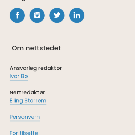
Følg
Følg
Følg
Følg
oss
oss
oss
oss
på
på
på
på
Om nettstedet
Facebook
Instagram
twitter
LinkedIn
Ansvarleg redaktør
Ivar Bø
Nettredaktør
Elling Starrem
Personvern
For tilsette