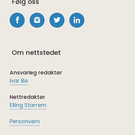
Følg oss
Følg
Følg
Følg
Følg
oss
oss
oss
oss
på
på
på
på
Om nettstedet
Facebook
Instagram
twitter
LinkedIn
Ansvarleg redaktør
Ivar Bø
Nettredaktør
Elling Starrem
Personvern