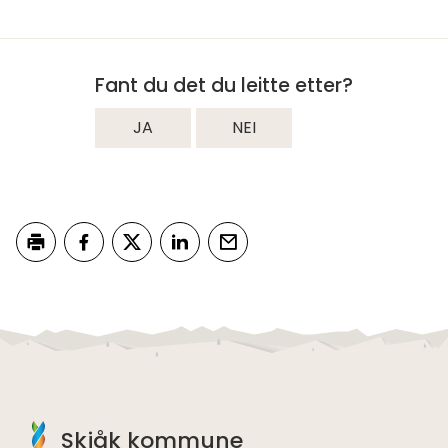
Fant du det du leitte etter?
JA
NEI
Skriv ut
Del på Facebook
Del på Twitter
Del på LinkedIn
Tips en venn
Skjåk kommune