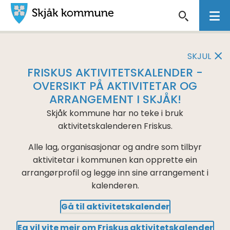
Skjåk
VIKTIG
kommune
MELDING
SKJUL
FRISKUS AKTIVITETSKALENDER -
OVERSIKT PÅ AKTIVITETAR OG
ARRANGEMENT I SKJÅK!
Skjåk kommune har no teke i bruk
aktivitetskalenderen Friskus.
Alle lag, organisasjonar og andre som tilbyr
aktivitetar i kommunen kan opprette ein
arrangørprofil og legge inn sine arrangement i
kalenderen.
Gå til aktivitetskalender
Eg vil vite meir om Friskus aktivitetskalender