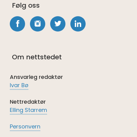
Følg oss
Følg
Følg
Følg
Følg
oss
oss
oss
oss
på
på
på
på
Om nettstedet
Facebook
Instagram
twitter
LinkedIn
Ansvarleg redaktør
Ivar Bø
Nettredaktør
Elling Starrem
Personvern