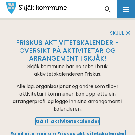
Skjåk
VIKTIG
kommune
MELDING
SKJUL
FRISKUS AKTIVITETSKALENDER -
OVERSIKT PÅ AKTIVITETAR OG
ARRANGEMENT I SKJÅK!
Skjåk kommune har no teke i bruk
aktivitetskalenderen Friskus.
Alle lag, organisasjonar og andre som tilbyr
aktivitetar i kommunen kan opprette ein
arrangørprofil og legge inn sine arrangement i
kalenderen.
Gå til aktivitetskalender
Eg vil vite meir om Friskus aktivitetskalender