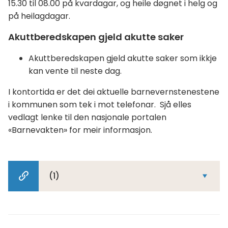
15.30 til 08.00 på kvardagar, og heile døgnet i helg og
på heilagdagar.
Akuttberedskapen gjeld akutte saker
Akuttberedskapen gjeld akutte saker som ikkje
kan vente til neste dag.
I kontortida er det dei aktuelle barnevernstenestene
i kommunen som tek i mot telefonar. Sjå elles
vedlagt lenke til den nasjonale portalen
«Barnevakten» for meir informasjon.
(1)
Relatert
innhold