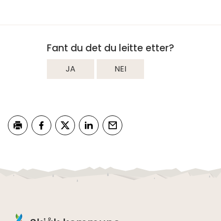
Fant du det du leitte etter?
JA
NEI
Skriv ut
Del på Facebook
Del på Twitter
Del på LinkedIn
Tips en venn