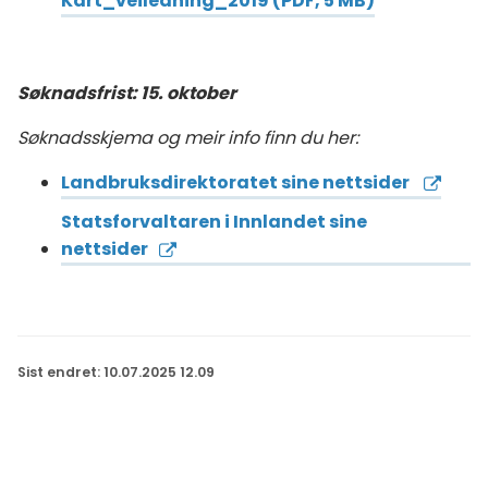
Kart_veiledning_2019
(PDF, 5 MB)
Søknadsfrist: 15. oktober
Søknadsskjema og meir info finn du her:
Landbruksdirektoratet sine nettsider
Statsforvaltaren i Innlandet sine
nettsider
Sist endret
10.07.2025 12.09