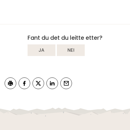
Fant du det du leitte etter?
JA
NEI
Skriv ut
Del på Facebook
Del på Twitter
Del på LinkedIn
Tips en venn