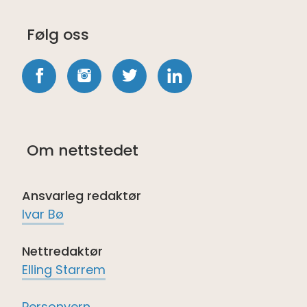
Følg oss
Følg
Følg
Følg
Følg
oss
oss
oss
oss
på
på
på
på
Om nettstedet
Facebook
Instagram
twitter
LinkedIn
Ansvarleg redaktør
Ivar Bø
Nettredaktør
Elling Starrem
Personvern