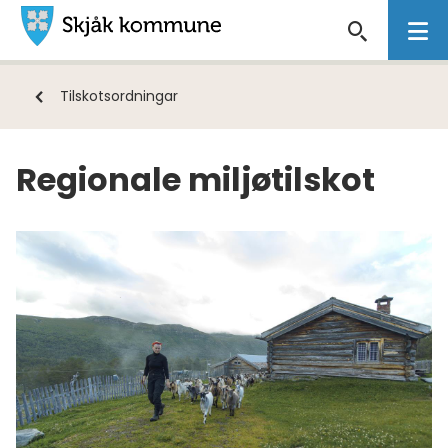
Skjåk
kommune
Du
Tilskotsordningar
er
her:
Regionale miljøtilskot