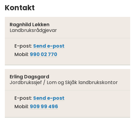
Kontakt
Ragnhild Løkken
Landbruksrådgjevar
Til
E-post
Send e-post
Ragnhild
Mobil
990 02 770
Løkken
Erling Dagsgard
Jordbrukssjef / Lom og Skjåk landbrukskontor
Til
E-post
Send e-post
Erling
Mobil
909 99 496
Dagsgard