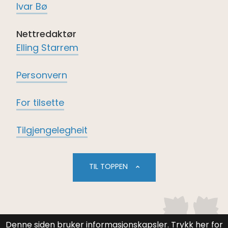
Ivar Bø
Nettredaktør
Elling Starrem
Personvern
For tilsette
Tilgjengelegheit
TIL TOPPEN
Denne siden bruker informasjonskapsler.
Trykk her for