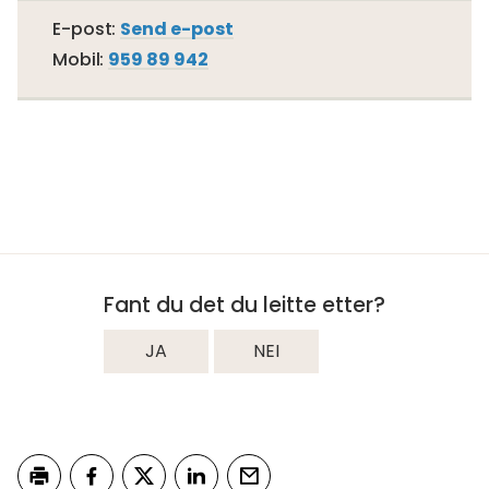
Til
E-post
Send e-post
Bjørn
Mobil
959 89 942
Sverre
Tengesdal
Fant du det du leitte etter?
JA
NEI