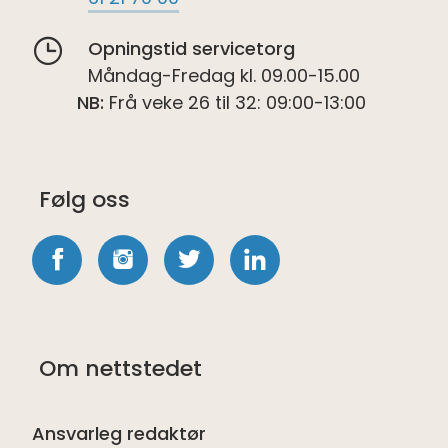
Opningstid servicetorg
Måndag-Fredag kl. 09.00-15.00
NB:
Frå veke 26 til 32: 09:00-13:00
Følg oss
Følg
Følg
Følg
Følg
oss
oss
oss
oss
på
på
på
på
Om nettstedet
Facebook
Instagram
twitter
LinkedIn
Ansvarleg redaktør