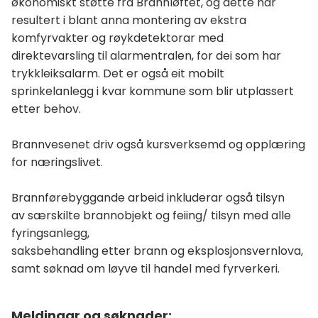
økonomiskt støtte frå Brannløftet, og dette har
resultert i blant anna montering av ekstra
komfyrvakter og røykdetektorar med
direktevarsling til alarmentralen, for dei som har
trykkleiksalarm. Det er også eit mobilt
sprinkelanlegg i kvar kommune som blir utplassert
etter behov.
Brannvesenet driv også kursverksemd og opplæring
for næringslivet.
Brannførebyggande arbeid inkluderar også tilsyn
av særskilte brannobjekt og feiing/ tilsyn med alle
fyringsanlegg,
saksbehandling etter brann og eksplosjonsvernlova,
samt søknad om løyve til handel med fyrverkeri.
Meldingar og søknader: