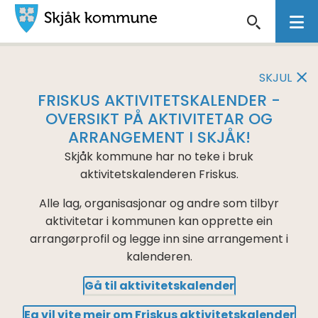
Skjåk
VIKTIG
kommune
MELDING
SKJUL
FRISKUS AKTIVITETSKALENDER -
OVERSIKT PÅ AKTIVITETAR OG
ARRANGEMENT I SKJÅK!
Skjåk kommune har no teke i bruk
aktivitetskalenderen Friskus.
Alle lag, organisasjonar og andre som tilbyr
aktivitetar i kommunen kan opprette ein
arrangørprofil og legge inn sine arrangement i
kalenderen.
Gå til aktivitetskalender
Eg vil vite meir om Friskus aktivitetskalender