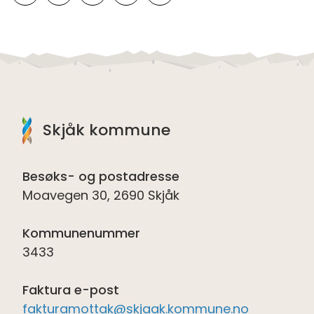
Skriv ut
Del på Facebook
Del på Twitter
Del på LinkedIn
Tips en venn
Skjåk kommune
Besøks- og postadresse
Moavegen 30, 2690 Skjåk
Kommunenummer
3433
Faktura e-post
fakturamottak@skjaak.kommune.no