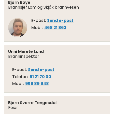
Bjørn Bøye
Brannsjef Lom og Skjåk brannvesen
Til
E-post
Send e-post
Bjørn
Mobil
468 21 863
Bøye
Unni Merete Lund
Branninspektør
Til
E-post
Send e-post
Unni
Telefon
61 21 70 00
Merete
Lund
Mobil
959 89 948
Bjørn Sverre Tengesdal
Feiar