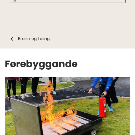
Du
Brann og feiing
er
her:
Førebyggande