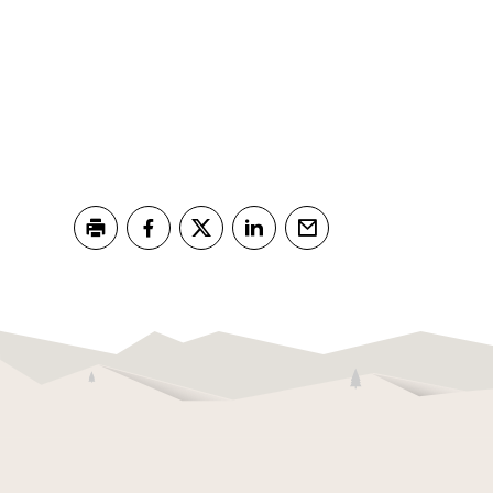
Skriv ut
Del på Facebook
Del på Twitter
Del på LinkedIn
Tips en venn