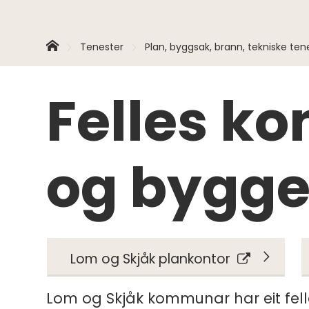
Hjem
Du
Tenester
Plan, byggsak, brann, tekniske ten
er
her:
Felles kon
og bygge
Lom og Skjåk plankontor
Lom og Skjåk kommunar har eit felle