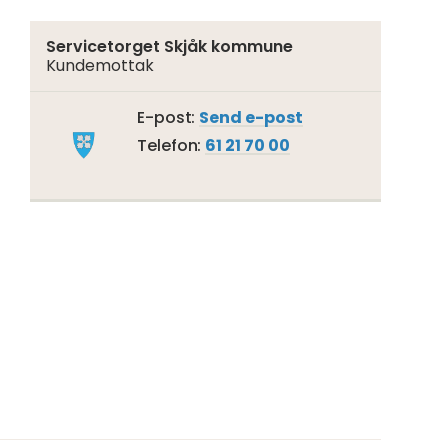
Servicetorget Skjåk kommune
Kundemottak
Til
E-post
Send e-post
Servicetorget
Telefon
61 21 70 00
Skjåk
kommune