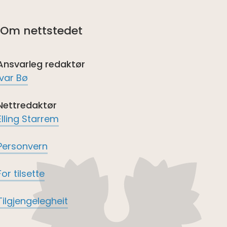
Om nettstedet
Ansvarleg redaktør
Ivar Bø
Nettredaktør
Elling Starrem
Personvern
For tilsette
Tilgjengelegheit