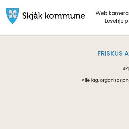
Web kamera
Skjåk
Lesehjelp
kommune
VIKTIG
MELDING
FRISKUS A
Sk
Alle lag, organisasj