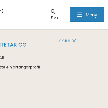
n)
Meny
Søk
SKJUL
VITETAR OG
us.
te ein arrangørprofil