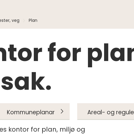
ester, veg
Plan
tor for pla
sak.
Kommuneplanar
Areal- og regul
s kontor for plan, miljø og