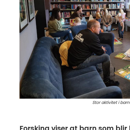
Stor aktivitet i ba
Forsking viser at barn som blir l