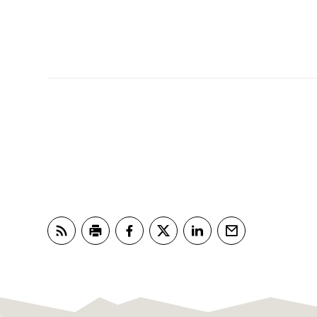
Abonner på RSS
Skriv ut
Del på Facebook
Del på Twitter
Del på LinkedIn
Tips en venn