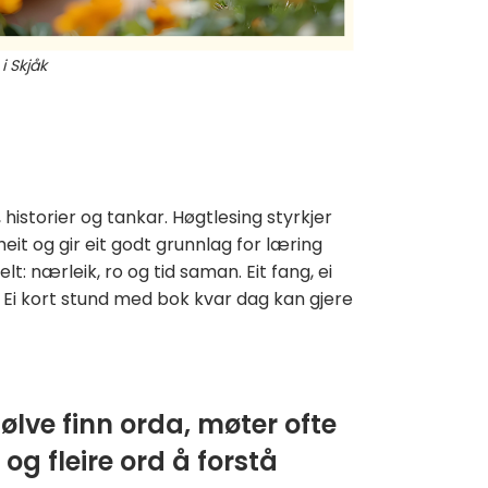
i Skjåk
, historier og tankar. Høgtlesing styrkjer
eit og gir eit godt grunnlag for læring
t: nærleik, ro og tid saman. Eit fang, ei
g. Ei kort stund med bok kvar dag kan gjere
jølve finn orda, møter ofte
og fleire ord å forstå