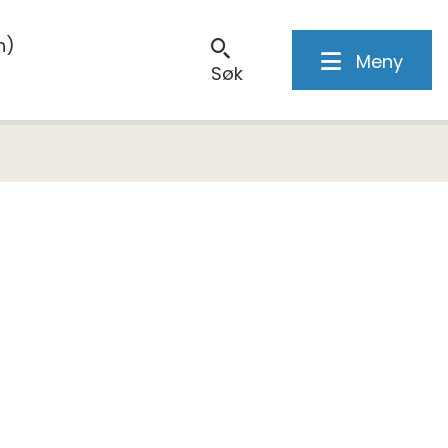
n)
Meny
Søk