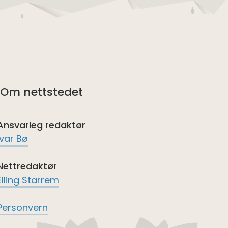
Om nettstedet
Ansvarleg redaktør
Ivar Bø
Nettredaktør
Elling Starrem
Personvern