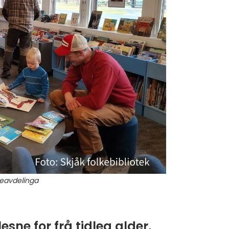
rneavdelinga
esne for frå tidleg alder,