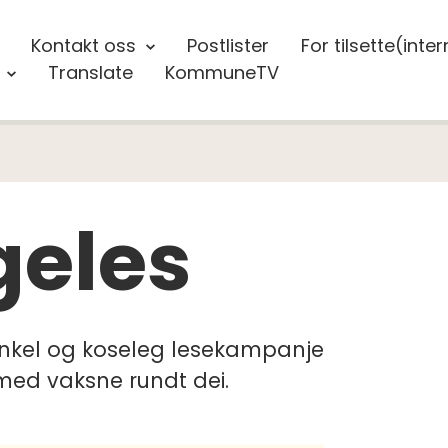
Kontakt oss
Postlister
For tilsette(inter
Translate
KommuneTV
geles
enkel og koseleg lesekampanje
med vaksne rundt dei.