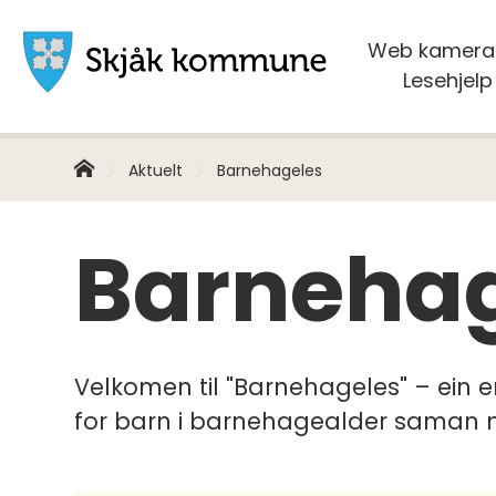
Web kamera
Skjåk
Lesehjelp
kommune
Hjem
Du
Aktuelt
Barnehageles
er
her:
Barneha
Velkomen til "Barnehageles" – ein 
for barn i barnehagealder saman 