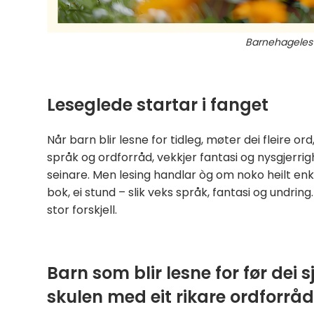
Barnehageles 
Leseglede startar i fanget
Når barn blir lesne for tidleg, møter dei fleire ord
språk og ordforråd, vekkjer fantasi og nysgjerrigh
seinare. Men lesing handlar òg om noko heilt enkel
bok, ei stund – slik veks språk, fantasi og undrin
stor forskjell.
Barn som blir lesne for før dei s
skulen med eit rikare ordforråd 