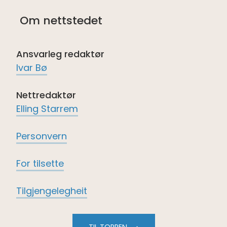
på
på
på
på
Om nettstedet
Facebook
Instagram
twitter
LinkedIn
Ansvarleg redaktør
Ivar Bø
Nettredaktør
Elling Starrem
Personvern
For tilsette
Tilgjengelegheit
TIL TOPPEN