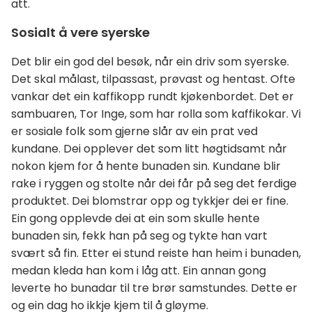
att.
Sosialt å vere syerske
Det blir ein god del besøk, når ein driv som syerske.
Det skal målast, tilpassast, prøvast og hentast. Ofte
vankar det ein kaffikopp rundt kjøkenbordet. Det er
sambuaren, Tor Inge, som har rolla som kaffikokar. Vi
er sosiale folk som gjerne slår av ein prat ved
kundane. Dei opplever det som litt høgtidsamt når
nokon kjem for å hente bunaden sin. Kundane blir
rake i ryggen og stolte når dei får på seg det ferdige
produktet. Dei blomstrar opp og tykkjer dei er fine.
Ein gong opplevde dei at ein som skulle hente
bunaden sin, fekk han på seg og tykte han vart
svært så fin. Etter ei stund reiste han heim i bunaden,
medan kleda han kom i låg att. Ein annan gong
leverte ho bunadar til tre brør samstundes. Dette er
og ein dag ho ikkje kjem til å gløyme.