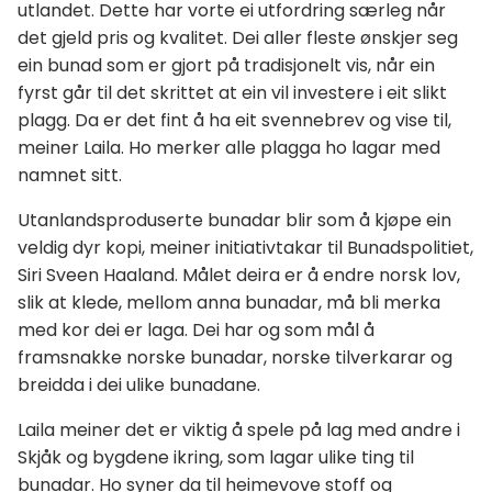
utlandet. Dette har vorte ei utfordring særleg når
det gjeld pris og kvalitet. Dei aller fleste ønskjer seg
ein bunad som er gjort på tradisjonelt vis, når ein
fyrst går til det skrittet at ein vil investere i eit slikt
plagg. Da er det fint å ha eit svennebrev og vise til,
meiner Laila. Ho merker alle plagga ho lagar med
namnet sitt.
Utanlandsproduserte bunadar blir som å kjøpe ein
veldig dyr kopi, meiner initiativtakar til Bunadspolitiet,
Siri Sveen Haaland. Målet deira er å endre norsk lov,
slik at klede, mellom anna bunadar, må bli merka
med kor dei er laga. Dei har og som mål å
framsnakke norske bunadar, norske tilverkarar og
breidda i dei ulike bunadane.
Laila meiner det er viktig å spele på lag med andre i
Skjåk og bygdene ikring, som lagar ulike ting til
bunadar. Ho syner da til heimevove stoff og