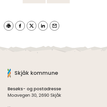
Skriv ut
Del på Facebook
Del på Twitter
Del på LinkedIn
Tips en venn
Skjåk kommune
Besøks- og postadresse
Moavegen 30, 2690 Skjåk