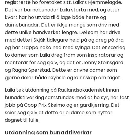
registrerte ho foretaket sitt, Laila’s Hjemmelagde.
Det var barnebunadar Laila starta med, og etter
kvart har ho utvida til å lage både herre og
damebunadar. Det er ikkje mange som driv med
dette unike handverket lengre. Dei som har drive
med dette i Skjåk tidlegare held på og dreg på åra,
og har trappa noko ned med syinga. Det er særleg
to damer som Laila dreg fram som inspiratorar og
mentorar for seg sjølv, og det er Jenny Steinsgard
og Ragna Sperstad. Dette er drivne damer som
gjerne deler både røynsle og kunnskap om faget.
Laila tek utdanning på Raulandsakademiet innan
bunadstilverking samstundes med at ho syr, har fast
jobb på Coop Prix Skeimo og er gardkjerring. Det
seier seg sjølv at dette er ei dame som nyttar
døgnet til fulle.
Utdanning som bunadtilverkar