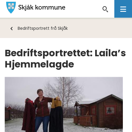
Skjåk
kommune
Du
Bedriftsportrett frå Skjåk
er
her:
Bedriftsportrettet: Laila’s
Hjemmelagde