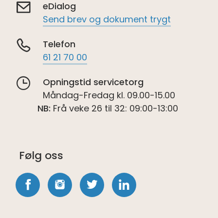
eDialog
Send brev og dokument trygt
Telefon
61 21 70 00
Opningstid servicetorg
Måndag-Fredag kl. 09.00-15.00
NB:
Frå veke 26 til 32: 09:00-13:00
Følg oss
Følg
Følg
Følg
Følg
oss
oss
oss
oss