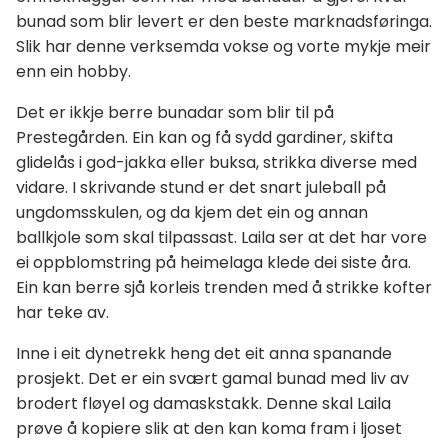
bunad som blir levert er den beste marknadsføringa.
Slik har denne verksemda vokse og vorte mykje meir
enn ein hobby.
Det er ikkje berre bunadar som blir til på
Prestegården. Ein kan og få sydd gardiner, skifta
glidelås i god-jakka eller buksa, strikka diverse med
vidare. I skrivande stund er det snart juleball på
ungdomsskulen, og da kjem det ein og annan
ballkjole som skal tilpassast. Laila ser at det har vore
ei oppblomstring på heimelaga klede dei siste åra.
Ein kan berre sjå korleis trenden med å strikke kofter
har teke av.
Inne i eit dynetrekk heng det eit anna spanande
prosjekt. Det er ein svært gamal bunad med liv av
brodert fløyel og damaskstakk. Denne skal Laila
prøve å kopiere slik at den kan koma fram i ljoset