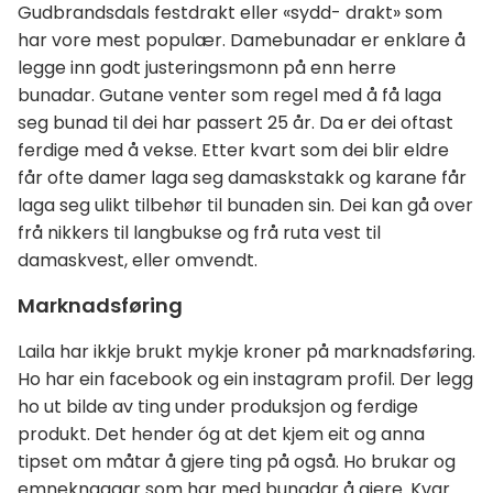
Gudbrandsdals festdrakt eller «sydd- drakt» som
har vore mest populær. Damebunadar er enklare å
legge inn godt justeringsmonn på enn herre
bunadar. Gutane venter som regel med å få laga
seg bunad til dei har passert 25 år. Da er dei oftast
ferdige med å vekse. Etter kvart som dei blir eldre
får ofte damer laga seg damaskstakk og karane får
laga seg ulikt tilbehør til bunaden sin. Dei kan gå over
frå nikkers til langbukse og frå ruta vest til
damaskvest, eller omvendt.
Marknadsføring
Laila har ikkje brukt mykje kroner på marknadsføring.
Ho har ein facebook og ein instagram profil. Der legg
ho ut bilde av ting under produksjon og ferdige
produkt. Det hender óg at det kjem eit og anna
tipset om måtar å gjere ting på også. Ho brukar og
emneknaggar som har med bunadar å gjere. Kvar